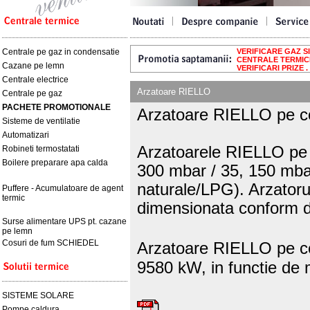
Centrale pe gaz in condensatie
VERIFICARE GAZ SIB
CENTRALE TERMICE 
Cazane pe lemn
VERIFICARI PRIZE .
Centrale electrice
Arzatoare RIELLO
Centrale pe gaz
PACHETE PROMOTIONALE
Arzatoare RIELLO pe c
Sisteme de ventilatie
Automatizari
Arzatoarele RIELLO pe c
Robineti termostatati
Boilere preparare apa calda
300 mbar / 35, 150 mbar
naturale/LPG). Arzatorul
Puffere - Acumulatoare de agent
termic
dimensionata conform dest
Surse alimentare UPS pt. cazane
pe lemn
Cosuri de fum SCHIEDEL
Arzatoare RIELLO pe co
9580 kW, in functie de 
SISTEME SOLARE
Pompe caldura