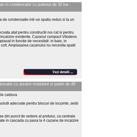
n in condensatie cu puterea de 32 kw -
a de condensatie intr-un spatiu redus si la un
ata atat pentru constructii noi cat si pentru
 incalzire existente. Cazanul compact Vitodens
lasat in functie de necesitati: in baie, in
n colt. Amplasarea cazanului nu necesita spatii
satie cu arzator modulant si puteri de 49
 de caldura
utii adecvate pentru blocuri de locuinte, sedii
e din punct de vedere al pretului, ca centrale
ate in cascada cu pana la 4 cazane de incalzire