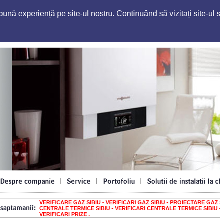
nă experiență pe site-ul nostru. Continuând să vizitați site-ul s
VERIFICARE GAZ SIBIU - VERIFICARI GAZ SIBIU - PROIECTARE GAZ S
CENTRALE TERMICE SIBIU - VERIFICARI CENTRALE TERMICE SIBIU 
VERIFICARI PRIZE .