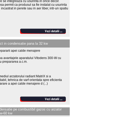
e se integreaza cu usurinta in orice decor.
a permit ca produsul sa fie instalat cu usurinta
 incastrat in perete sau in aer liber, intr-un spatiu
t in condensatie pana la 32 kw
epararii apei calde menajere
a avantajele aparatului Vitodens 300-W cu
ru prepararea a.c.m.
mediul arzatorului radiant MatriX si a
abil, tehnica de varf orientata spre eficienta
eparare a apei calde menajere d
(...)
densatie pe combustibil gazos cu arzator
kw-60 kw