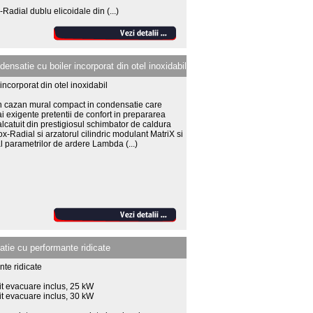
-Radial dublu elicoidale din
(...)
atie cu boiler incorporat din otel inoxidabil
ncorporat din otel inoxidabil
 cazan mural compact in condensatie care
i exigente pretentii de confort in prepararea
lcatuit din prestigiosul schimbator de caldura
ox-Radial si arzatorul cilindric modulant MatriX si
t al parametrilor de ardere Lambda
(...)
atie cu performante ridicate
te ridicate
it evacuare inclus, 25 kW
it evacuare inclus, 30 kW