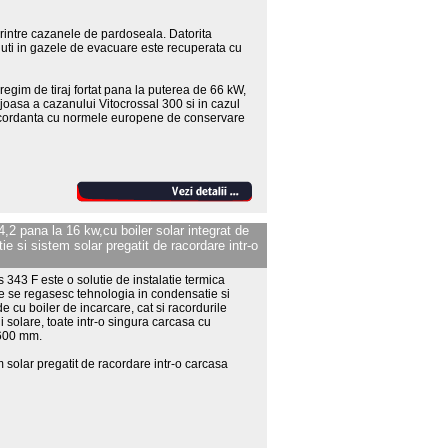
printre cazanele de pardoseala. Datorita
inuti in gazele de evacuare este recuperata cu
regim de tiraj fortat pana la puterea de 66 kW,
oasa a cazanului Vitocrossal 300 si in cazul
 concordanta cu normele europene de conservare
,2 pana la 16 kw,cu boiler solar integrat de
tie si sistem solar pregatit de racordare intr-o
43 F este o solutie de instalatie termica
e se regasesc tehnologia in condensatie si
e cu boiler de incarcare, cat si racordurile
i solare, toate intr-o singura carcasa cu
 600 mm.
m solar pregatit de racordare intr-o carcasa