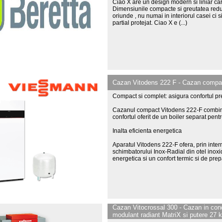
Ciao X are un design modern si liniar car
Dimensiunile compacte si greutatea redus
oriunde , nu numai in interiorul casei ci si
partial protejat. Ciao X e
(...)
Cazan Vitodens 222 F - Cazan compac
Compact si complet: asigura confortul pr
Cazanul compact Vitodens 222-F combin
confortul oferit de un boiler separat pent
Inalta eficienta energetica
Aparatul Vitodens 222-F ofera, prin inter
schimbatorului Inox-Radial din otel inoxid
energetica si un confort termic si de pr
Cazan Vitocrossal 300 - Cazan in con
modulant radiant MatriX si putere 27 