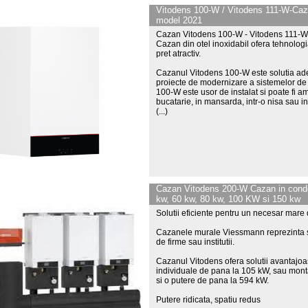
Vitodens 100-W / Vitodens 111-W-Caza
model 2021
Cazan Vitodens 100-W - Vitodens 111-W
Cazan din otel inoxidabil ofera tehnologi
pret atractiv.
Cazanul Vitodens 100-W este solutia adecv
proiecte de modernizare a sistemelor de
100-W este usor de instalat si poate fi amp
bucatarie, in mansarda, intr-o nisa sau i
(...)
Cazan Vitodens 200-W Cazan in conden
kw, 60 kw, 80 kw, 100 KW si 150 kw
Solutii eficiente pentru un necesar mare
Cazanele murale Viessmann reprezinta sol
de firme sau institutii.
Cazanul Vitodens ofera solutii avantajoas
individuale de pana la 105 kW, sau mont
si o putere de pana la 594 kW.
Putere ridicata, spatiu redus