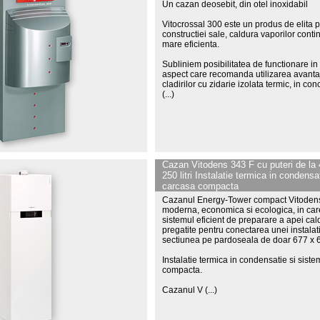
Un cazan deosebit, din otel inoxidabil
Vitocrossal 300 este un produs de elita 
constructiei sale, caldura vaporilor cont
mare eficienta.
Subliniem posibilitatea de functionare in 
aspect care recomanda utilizarea avantaj
cladirilor cu zidarie izolata termic, in
(...)
Cazan Vitodens 343 F cu puteri de la 4
250 litri Instalatie termica in condensa
carcasa compacta
Cazanul Energy-Tower compact Vitodens 3
moderna, economica si ecologica, in car
sistemul eficient de preparare a apei cald
pregatite pentru conectarea unei instalati
sectiunea pe pardoseala de doar 677 x
Instalatie termica in condensatie si siste
compacta.
Cazanul V
(...)