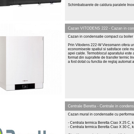
Schimbatoarele de caldura paralele Inox
Cazan VITODENS 222 - Cazan in condens
Cazan in condensatie compact cu boiler i
Prin Vitodens 222-W Viessmann ofera un
economiseste spatiul si satisface cele ma
apei calde. Termoblocul aparatului este a
format din suprafete de transfer termic In
a fost dotat cu functia de reglaj automa
Centrale Beretta - Centrale in condens
Cazan mural in condensatie cu performan
- Centrala termica Beretta Ciao X 25 C, k
- Centrala termica Beretta Ciao X 30 C, k