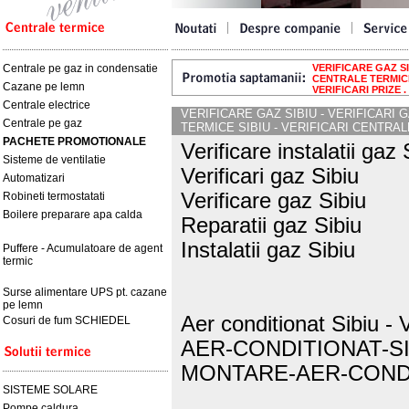
Centrale pe gaz in condensatie
VERIFICARE GAZ SIB
CENTRALE TERMICE 
Cazane pe lemn
VERIFICARI PRIZE .
Centrale electrice
VERIFICARE GAZ SIBIU - VERIFICARI G
Centrale pe gaz
TERMICE SIBIU - VERIFICARI CENTRAL
PACHETE PROMOTIONALE
Verificare instalatii gaz 
Sisteme de ventilatie
Verificari gaz Sibiu
Automatizari
Verificare gaz Sibiu
Robineti termostatati
Boilere preparare apa calda
Reparatii gaz Sibiu
Instalatii gaz Sibiu
Puffere - Acumulatoare de agent
termic
Surse alimentare UPS pt. cazane
pe lemn
Aer conditionat Sibiu -
Cosuri de fum SCHIEDEL
AER-CONDITIONAT-SI
MONTARE-AER-CONDI
SISTEME SOLARE
Pompe caldura