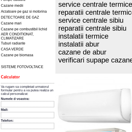
service centrale termice
Cazane medii
reparatii centrale termic
Arzatoare pe gaz si motorina
DETECTOARE DE GAZ
service centrale sibiu
Cazane mari
reparatii centrale sibiu
Cazane pe combustibil lichid
AER CONDITIONAT,
instalatii termice
CLIMATIZARE
instalatii abur
Tuburi radiante
CASA VERDE
cazane de abur
Cazane pe biomasa
verificari supape cazan
SISTEME FOTOVOLTAICE
Va rugam sa completati urmatorul
formular pentru a va putea realiza un
calcul personalizat:
Numele d-voastra:
Mail:
Telefon: